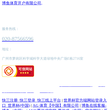
博鱼体育开户有限公司,
博鱼体育开户有限公司,
服务热线：
020-87566596
地址：
广州市萝岗区科学城科学大道绿地中央广场E栋2716室
版权所有：博鱼体育开户有限公司,
粤ICP备2022062526号
网站
建设：中企动力
广州
SEO标签
快三注册_快三登录_快三线上平台
|
世界杯官方端网站登录入
口_世界杯(中国)
|
AG 体育【中国】有限公司
|
博鱼在线客服-