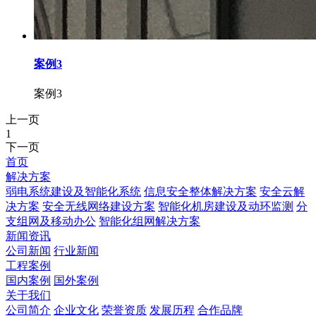
案例3
案例3
上一页
1
下一页
首页
解决方案
弱电系统建设及智能化系统
信息安全整体解决方案
安全云解
决方案
安全无线网络建设方案
智能化机房建设及动环监测
分
支组网及移动办公
智能化组网解决方案
新闻资讯
公司新闻
行业新闻
工程案例
国内案例
国外案例
关于我们
公司简介
企业文化
荣誉资质
发展历程
合作品牌