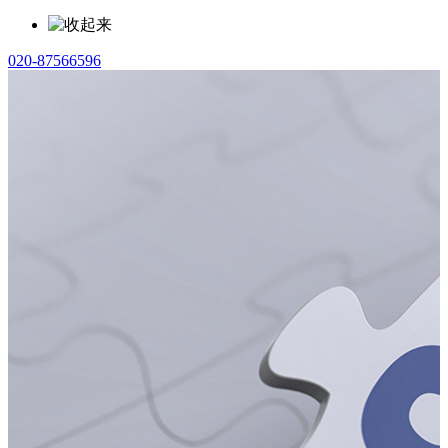
020-87566596