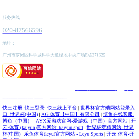
博鱼体育开户有限公司,
服务热线：
020-87566596
地址：
广州市萝岗区科学城科学大道绿地中央广场E栋2716室
版权所有：博鱼体育开户有限公司,
粤ICP备2022062526号
网站
建设：中企动力
广州
SEO标签
快三注册_快三登录_快三线上平台
|
世界杯官方端网站登录入
口_世界杯(中国)
|
AG 体育【中国】有限公司
|
博鱼在线客服-
博鱼（中国）
|
AYX爱游戏官网-爱游戏（中国）官方网站
|
开
云·体育 (kaiyun)官方网站_kaiyun sport
|
世界杯竞猜网站_世界
杯(中国)
|
乐鱼体育(leyu)官方网站 - Leyu Sports
|
开云·体育-开